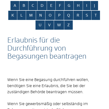
Alphabetisches Register überspringen
A
B
C
D
E
F
G
H
I
J
K
L
M
N
O
P
Q
R
S
T
U
V
W
Z
Erlaubnis für die
Durchführung von
Begasungen beantragen
Wenn Sie eine Begasung durchführen wollen,
benötigen Sie eine Erlaubnis, die Sie bei der
zuständigen Behörde beantragen müssen.
Wenn Sie gewerbsmäßig oder selbständig im