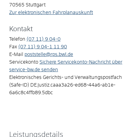
70565
Stuttgart
Zur elektronischen Fahrplanauskunft
Kontakt
Telefon
(07
11) 9
04-0
Fax
(07
11) 9
04-1
11
90
E-Mail
poststelle@rps.bwl.de
Servicekonto
Sichere Servicekonto-Nachricht über
service-bw.de senden
Elektronisches Gerichts- und Verwaltungspostfach
(Safe-ID)
DE.Justiz.caaa3a26-ed68-44a6-ab1e-
6a6c8c4ffb89.5dbc
Leistungsdetails