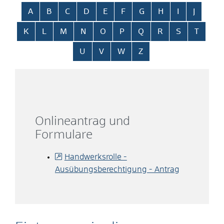
Alphabetisches Register überspringen
A
B
C
D
E
F
G
H
I
J
K
L
M
N
O
P
Q
R
S
T
U
V
W
Z
Onlineantrag und
Formulare
Handwerksrolle -
Ausübungsberechtigung - Antrag