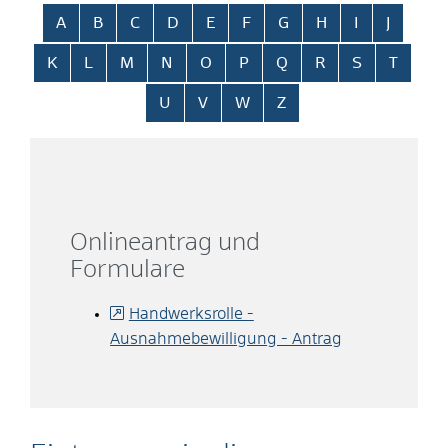
Alphabetisches Register überspringen
A
B
C
D
E
F
G
H
I
J
K
L
M
N
O
P
Q
R
S
T
U
V
W
Z
Onlineantrag und
Formulare
Handwerksrolle -
Ausnahmebewilligung - Antrag