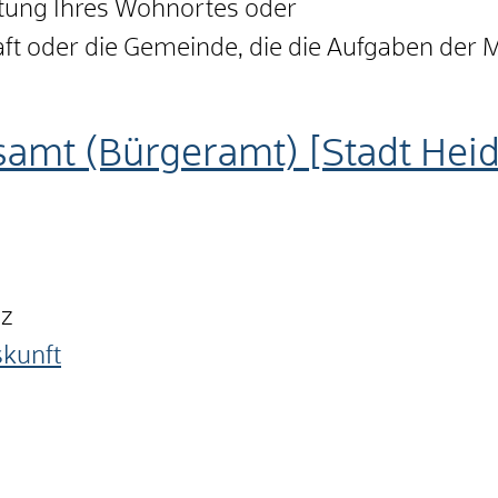
tung Ihres Wohnortes oder
t oder die Gemeinde, die die Aufgaben der M
samt (Bürgeramt) [Stadt Hei
nz
skunft