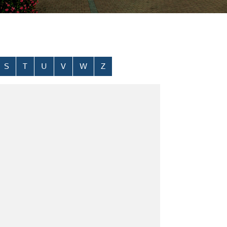
S
T
U
V
W
Z