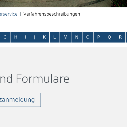
rservice
Verfahrensbeschreibungen
ringen
G
H
I
J
K
L
M
N
O
P
Q
R
und Formulare
tzanmeldung