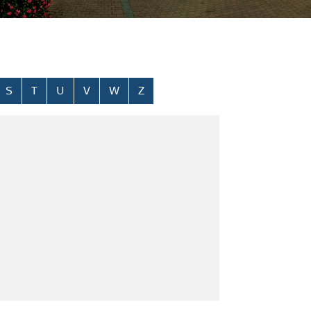
S
T
U
V
W
Z