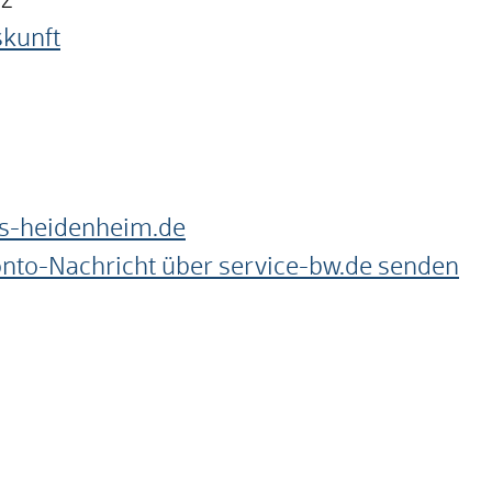
nz
skunft
s-heidenheim.de
onto-Nachricht über service-bw.de senden