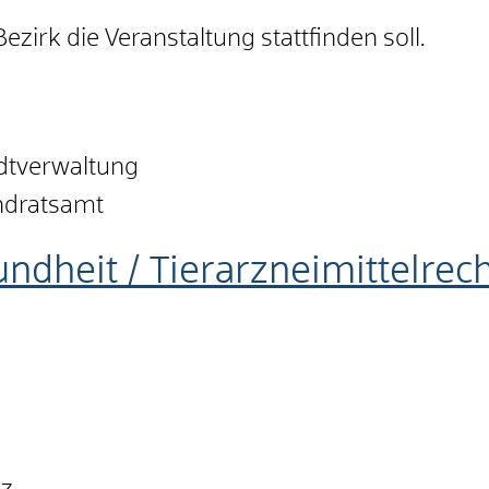
ezirk die Veranstaltung stattfinden soll.
adtverwaltung
andratsamt
undheit / Tierarzneimittelrec