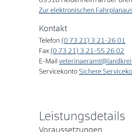
89518
Heidenheim an der Bre
Zur elektronischen Fahrplanau
Kontakt
Telefon
(0
73
21) 3
21-26
01
Fax
(0
73
21) 3
21-55
26
02
E-Mail
veterinaeramt@landkrei
Servicekonto
Sichere Servicek
Leistungsdetails
Voraussetzungen