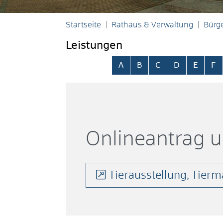
Startseite
Rathaus & Verwaltung
Bürge
Leistungen
Alphabetisches Register übersp
A
B
C
D
E
F
Onlineantrag 
Tierausstellung, Tierm