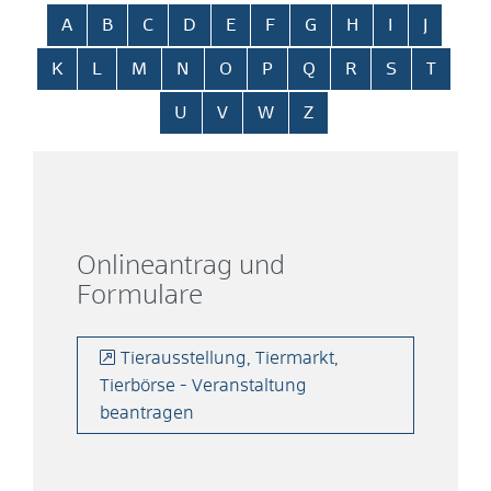
Alphabetisches Register überspringen
A
B
C
D
E
F
G
H
I
J
K
L
M
N
O
P
Q
R
S
T
U
V
W
Z
Onlineantrag und
Formulare
Tierausstellung, Tiermarkt,
Tierbörse - Veranstaltung
beantragen