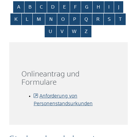
Alphabetisches Register überspringen
A
B
C
D
E
F
G
H
I
J
K
L
M
N
O
P
Q
R
S
T
U
V
W
Z
Onlineantrag und
Formulare
Anforderung von
Personenstandsurkunden