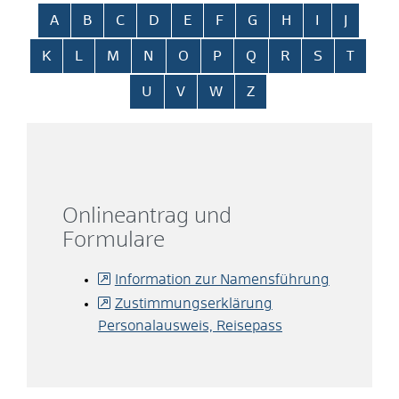
Alphabetisches Register überspringen
A
B
C
D
E
F
G
H
I
J
K
L
M
N
O
P
Q
R
S
T
U
V
W
Z
Onlineantrag und
Formulare
Information zur Namensführung
Zustimmungserklärung
Personalausweis, Reisepass