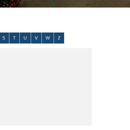
S
T
U
V
W
Z