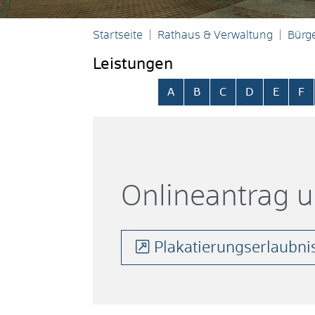
Startseite
Rathaus & Verwaltung
Bürge
Leistungen
Alphabetisches Register übersp
A
B
C
D
E
F
Onlineantrag 
Plakatierungserlaubni