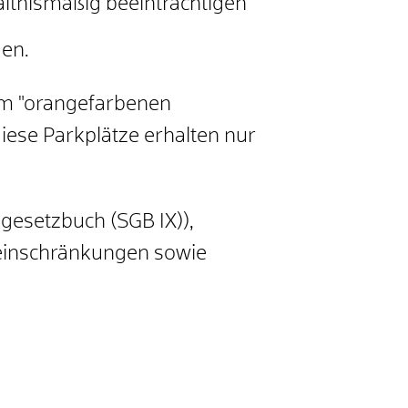
ältnismäßig beeinträchtigen
den.
em "orangefarbenen
iese Parkplätze erha
l
ten nur
esetzbuch (SGB IX)),
einschränkungen sowie