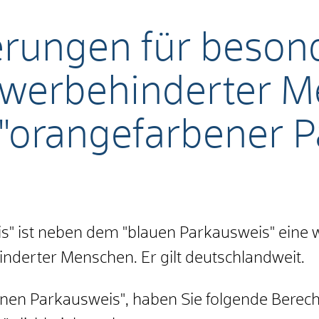
erungen für beson
werbehinderter 
"orangefarbener P
" ist neben dem "blauen Parkausweis" eine w
derter Menschen. Er gilt deutschlandweit.
enen Parkausweis", haben Sie fo
l
gende Berech