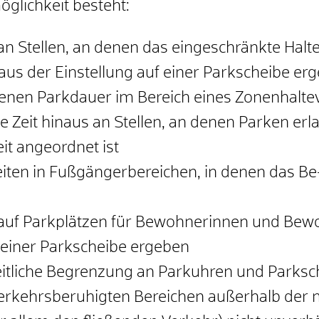
glichkeit besteht:
an Stellen, an denen das eing
e
schränkte Halte
aus der Einstellung auf einer Parkscheibe er
enen Parkdauer im Bereich e
i
nes Zonenhalte
 Zeit hinaus an Stellen, an d
e
nen Parken erla
it angeordnet ist
ten in Fußgängerbereichen, in denen das Be
 auf Parkplätzen für Bewohnerinnen
und Bewoh
f einer Parkscheibe ergeben
itliche Begrenzung an Parku
h
ren und Parks
erkehrsberuhigten Bereichen außerhalb der 