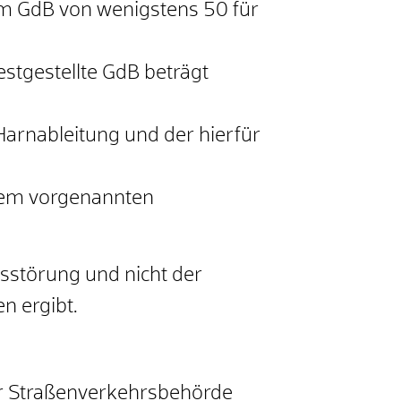
em GdB von wenigstens 50 für
estgestellte GdB beträgt
Harnableitung und der hierfür
 dem vorgenannten
nsstörung und nicht der
n ergibt.
der Straßenverkehrsbehörde