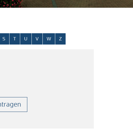
S
T
U
V
W
Z
ntragen