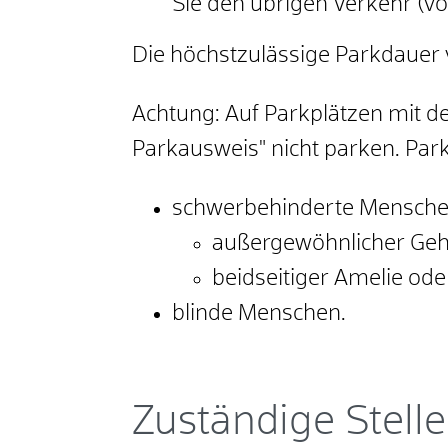
Sie den ü
b
rigen Verkehr (vo
Die höchstzulässige Parkdauer 
Achtung: Auf Parkplätzen mit d
Parkausweis" nicht parken.
Par
schwerbehinderte Mensche
außergewöhnlicher Gehb
beidseitiger Amelie od
blinde Menschen.
Zuständige Stelle