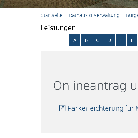
Startseite
Rathaus & Verwaltung
Bürge
Leistungen
Alphabetisches Register übersp
A
B
C
D
E
F
Onlineantrag 
Parkerleichterung fü