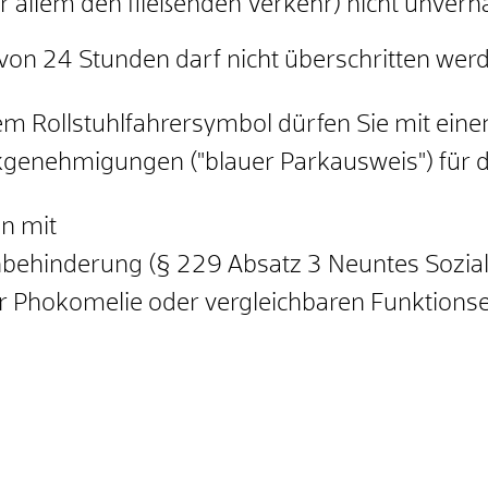
r allem den fließenden Verkehr) nicht u
n
verh
von 24 Stunden darf nicht überschritten wer
em Rollstuhlfahrersymbol dürfen Sie mit ein
k
genehmigungen ("blauer Parkausweis") für d
n mit
ehinderung (§ 229 Absatz 3 Neuntes Sozialg
er Phokomelie oder ve
r
gleichbaren Funktions