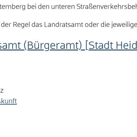
temberg bei den unteren Straßenverkehrsbeh
n der Regel das Landratsamt oder die jeweilig
samt (Bürgeramt) [Stadt Hei
nz
skunft