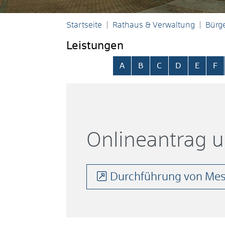
Startseite
Rathaus & Verwaltung
Bürge
Leistungen
Alphabetisches Register übersp
A
B
C
D
E
F
Onlineantrag 
Durchführung von Mess