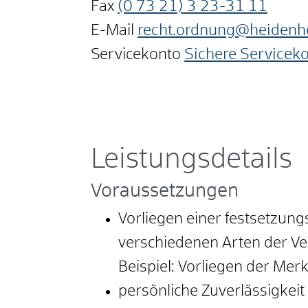
Fax
(0
73
21) 3
23-31
11
E-Mail
recht.ordnung@heidenh
Servicekonto
Sichere Servicek
Leistungsdetails
Voraussetzungen
Vorliegen einer festsetzun
verschiedenen Arten der Ve
Beispiel: Vorliegen der Me
persönliche Zuverlässigkeit