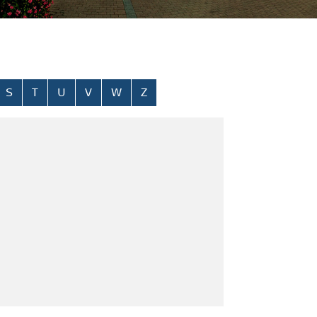
S
T
U
V
W
Z