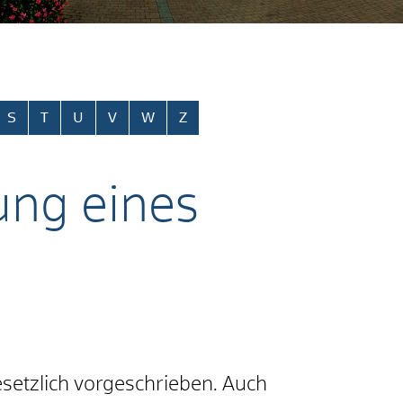
S
T
U
V
W
Z
ung eines
esetzlich vorgeschrieben. Auch