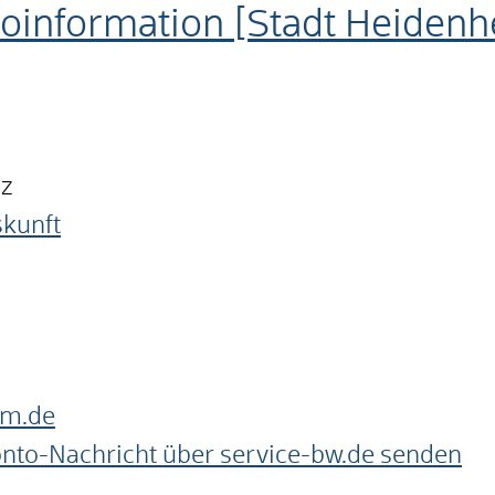
information [Stadt Heidenh
nz
skunft
im.de
onto-Nachricht über service-bw.de senden