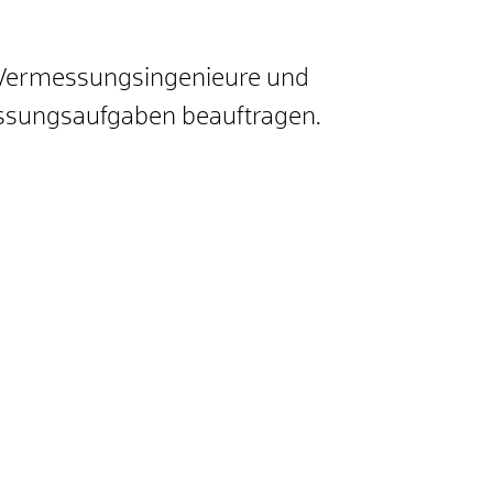
te Vermessungsingenieure und
ssungsaufgaben beauftrag
en.