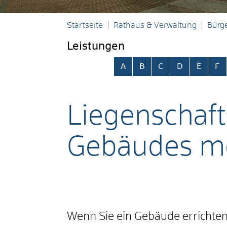
Startseite
Rathaus & Verwaltung
Bürge
Leistungen
Alphabetisches Register übersp
A
B
C
D
E
F
Liegenschaft
Gebäudes m
Wenn Sie ein Gebäude errichten