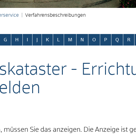
rservice
Verfahrensbeschreibungen
ringen
G
H
I
J
K
L
M
N
O
P
Q
R
skataster - Erricht
elden
, müssen Sie das anzeigen. Die Anzeige ist g