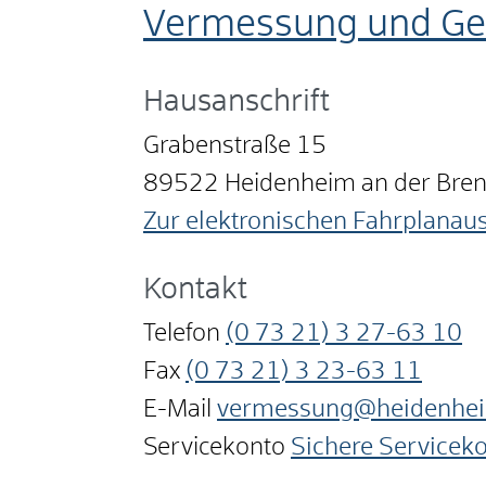
Vermessung und Geo
Hausanschrift
Grabenstraße 15
89522
Heidenheim an der Bre
Zur elektronischen Fahrplanau
Kontakt
Telefon
(0
73
21) 3
27-63
10
Fax
(0
73
21) 3
23-63
11
E-Mail
vermessung@heidenhe
Servicekonto
Sichere Servicek