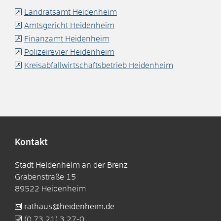
Landratsamt Heidenheim
Amtsgericht Heidenheim
Finanzamt Heidenheim
Polizeirevier Heidenheim
Kreisabfallwirtschaftsbetrieb Heidenheim
Kontakt
Stadt Heidenheim an der Brenz
Grabenstraße 15
89522
Heidenheim
rathaus@heidenheim.de
(0
73
21) 3
27-0