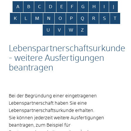
Alphabetisches Register überspringen
A
B
C
D
E
F
G
H
I
J
K
L
M
N
O
P
Q
R
S
T
U
V
W
Z
Lebenspartnerschaftsurkunde
- weitere Ausfertigungen
beantragen
Bei der Begründung einer eingetragenen
Lebenspartnerschaft haben Sie eine
Lebenspartnerschaftsurkunde erhalten.
Sie können jederzeit weitere Ausfertigungen
beantragen,
zum Beispiel für