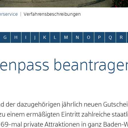
rservice
Verfahrensbeschreibungen
ringen
G
H
I
J
K
L
M
N
O
P
Q
R
ienpass beantrage
 der dazugehörigen jährlich neuen Gutschei
u einem ermäßigten Eintritt zahlreiche staatl
 69-mal private Attraktionen in ganz Baden