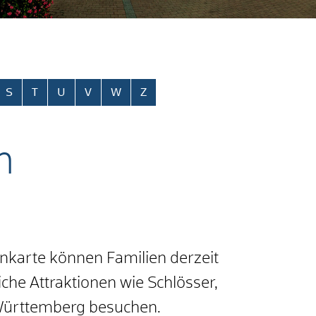
S
T
U
V
W
Z
n
nkarte können Familien derzeit
iche Attraktionen wie Schlösser,
-Württemberg besuchen.