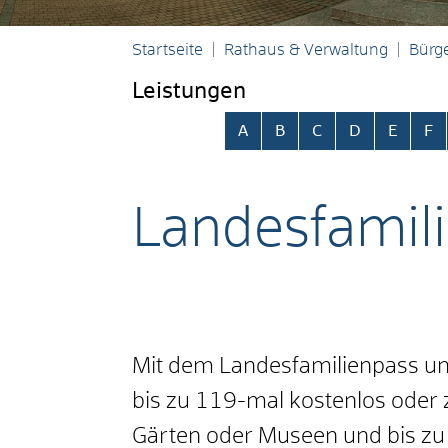
Startseite
Rathaus & Verwaltung
Bürge
Leistungen
Alphabetisches Register übersp
A
B
C
D
E
F
Landesfamil
Mit dem Landesfamilienpass und
bis zu 119-mal kostenlos oder z
Gärten oder Museen und bis zu