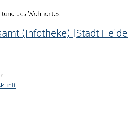
altung des Wohnortes
amt (Infotheke) [Stadt Heid
nz
skunft