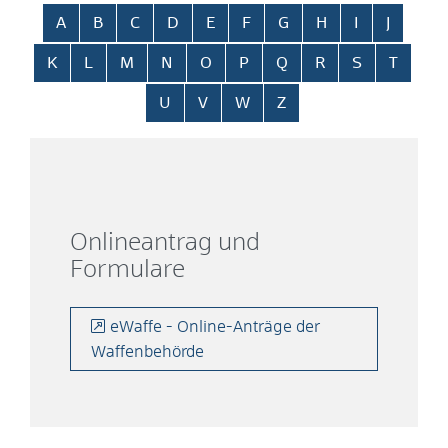
Alphabetisches Register überspringen
A
B
C
D
E
F
G
H
I
J
K
L
M
N
O
P
Q
R
S
T
U
V
W
Z
Onlineantrag und
Formulare
eWaffe - Online-Anträge der
Waffenbehörde