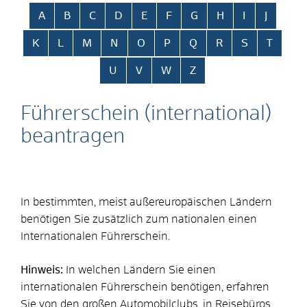
Alphabetisches Register überspringen
A
B
C
D
E
F
G
H
I
J
K
L
M
N
O
P
Q
R
S
T
U
V
W
Z
Führerschein (international)
beantragen
In bestimmten, meist außereuropäischen Ländern
benötigen Sie zusätzlich zum nationalen einen
Internationalen Führerschein.
Hinweis:
In welchen Ländern Sie einen
internationalen Führerschein benötigen, erfahren
Sie von den großen Automobilclubs, in Reisebüros