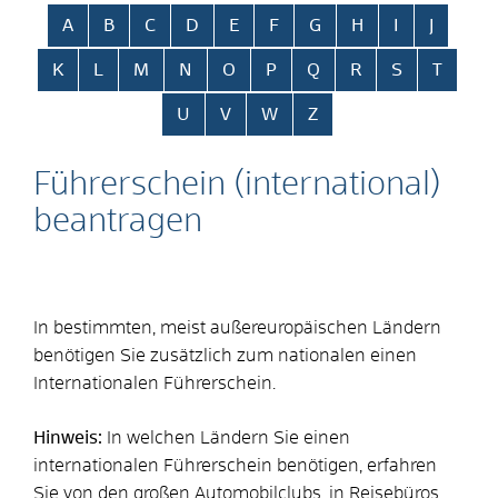
Alphabetisches Register überspringen
A
B
C
D
E
F
G
H
I
J
K
L
M
N
O
P
Q
R
S
T
U
V
W
Z
Führerschein (international)
beantragen
In bestimmten, meist außereuropäischen Ländern
benötigen Sie zusätzlich zum nationalen einen
Internationalen Führerschein.
Hinweis:
In welchen Ländern Sie einen
internationalen Führerschein benötigen, erfahren
Sie von den großen Automobilclubs, in Reisebüros