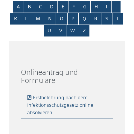
Alphabetisches Register überspringen
A
B
C
D
E
F
G
H
I
J
K
L
M
N
O
P
Q
R
S
T
U
V
W
Z
Onlineantrag und
Formulare
Erstbelehrung nach dem
Infektionsschutzgesetz online
absolvieren