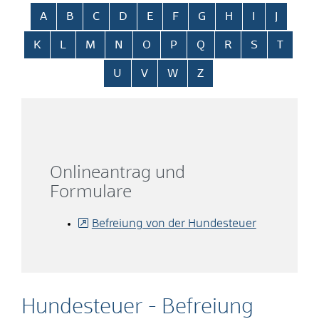
Alphabetisches Register überspringen
A
B
C
D
E
F
G
H
I
J
K
L
M
N
O
P
Q
R
S
T
U
V
W
Z
Onlineantrag und
Formulare
Befreiung von der Hundesteuer
Hundesteuer - Befreiung