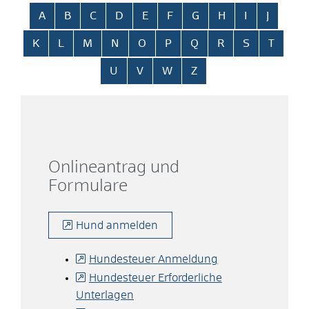
Alphabetisches Register überspringen
A
B
C
D
E
F
G
H
I
J
K
L
M
N
O
P
Q
R
S
T
U
V
W
Z
Onlineantrag und
Formulare
Hund anmelden
Hundesteuer Anmeldung
Hundesteuer Erforderliche
Unterlagen