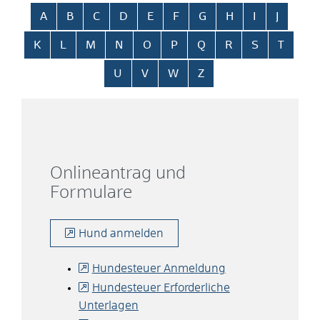
Alphabetisches Register überspringen
A
B
C
D
E
F
G
H
I
J
K
L
M
N
O
P
Q
R
S
T
U
V
W
Z
Onlineantrag und
Formulare
Hund anmelden
Hundesteuer Anmeldung
Hundesteuer Erforderliche
Unterlagen