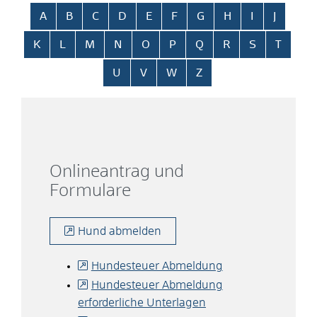
Alphabetisches Register überspringen
A
B
C
D
E
F
G
H
I
J
K
L
M
N
O
P
Q
R
S
T
U
V
W
Z
Onlineantrag und
Formulare
Hund abmelden
Hundesteuer Abmeldung
Hundesteuer Abmeldung
erforderliche Unterlagen