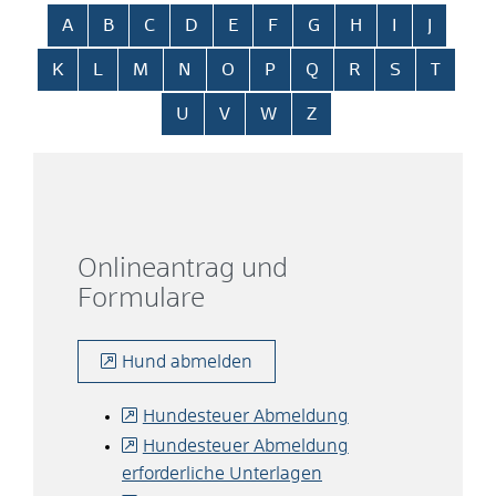
Alphabetisches Register überspringen
A
B
C
D
E
F
G
H
I
J
K
L
M
N
O
P
Q
R
S
T
U
V
W
Z
Onlineantrag und
Formulare
Hund abmelden
Hundesteuer Abmeldung
Hundesteuer Abmeldung
erforderliche Unterlagen