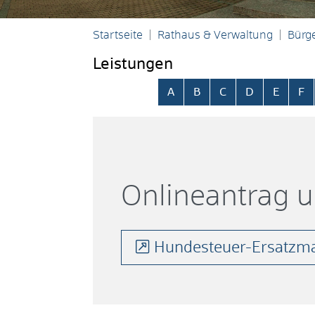
Startseite
Rathaus & Verwaltung
Bürge
Leistungen
Alphabetisches Register übersp
A
B
C
D
E
F
Onlineantrag 
Hundesteuer-Ersatzma