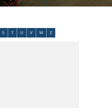
S
T
U
V
W
Z