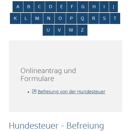
Alphabetisches Register überspringen
A
B
C
D
E
F
G
H
I
J
K
L
M
N
O
P
Q
R
S
T
U
V
W
Z
Onlineantrag und
Formulare
Befreiung von der Hundesteuer
Hundesteuer - Befreiung