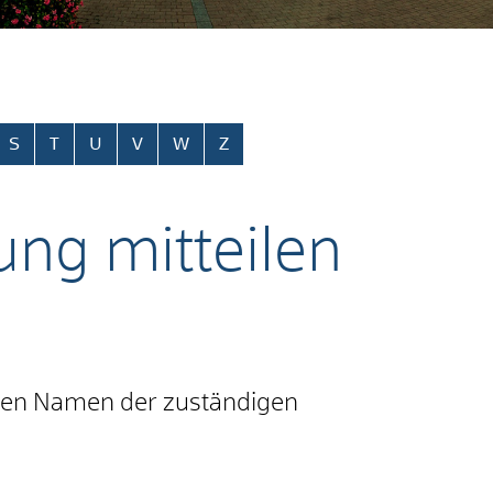
S
T
U
V
W
Z
ng mitteilen
euen Namen der zuständigen