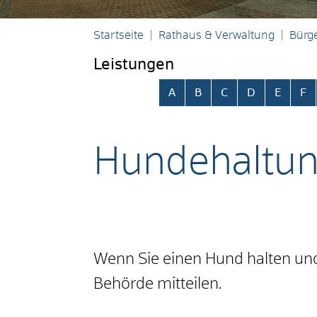
Startseite
Rathaus & Verwaltung
Bürge
Leistungen
Alphabetisches Register übersp
A
B
C
D
E
F
Hundehaltun
Wenn Sie einen Hund halten un
Behörde mitteilen.