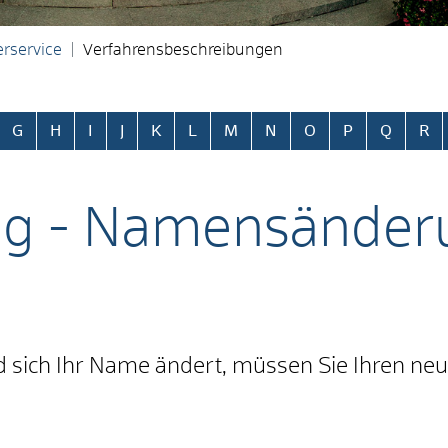
rservice
Verfahrensbeschreibungen
ringen
G
H
I
J
K
L
M
N
O
P
Q
R
g - Namensänderu
d sich Ihr Name ändert, müssen Sie Ihren n