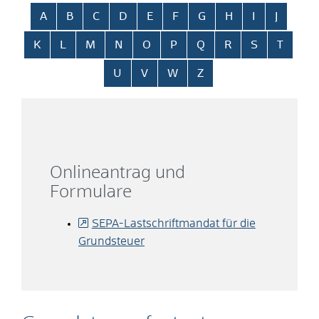
Alphabetisches Register überspringen
A
B
C
D
E
F
G
H
I
J
K
L
M
N
O
P
Q
R
S
T
U
V
W
Z
Onlineantrag und
Formulare
SEPA-Lastschriftmandat für die
Grundsteuer