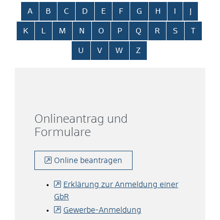
Alphabetisches Register überspringen
A
B
C
D
E
F
G
H
I
J
K
L
M
N
O
P
Q
R
S
T
U
V
W
Z
Onlineantrag und
Formulare
Online beantragen
Erklärung zur Anmeldung einer
GbR
Gewerbe-Anmeldung