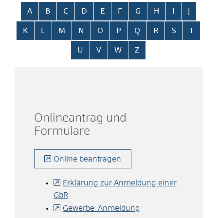
Alphabetisches Register überspringen
A
B
C
D
E
F
G
H
I
J
K
L
M
N
O
P
Q
R
S
T
U
V
W
Z
Onlineantrag und
Formulare
Online beantragen
Erklärung zur Anmeldung einer
GbR
Gewerbe-Anmeldung