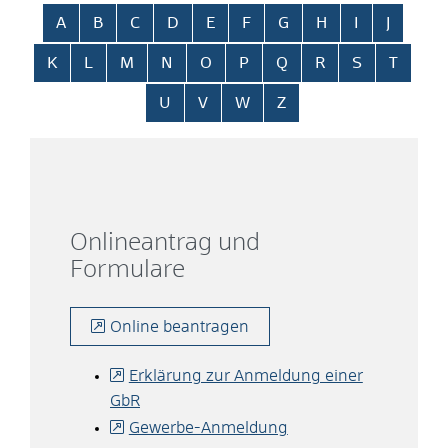
Alphabetisches Register überspringen
A
B
C
D
E
F
G
H
I
J
K
L
M
N
O
P
Q
R
S
T
U
V
W
Z
Onlineantrag und
Formulare
Online beantragen
Erklärung zur Anmeldung einer
GbR
Gewerbe-Anmeldung