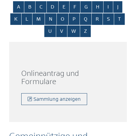
Alphabetisches Register überspringen
A
B
C
D
E
F
G
H
I
J
K
L
M
N
O
P
Q
R
S
T
U
V
W
Z
Onlineantrag und
Formulare
Sammlung anzeigen