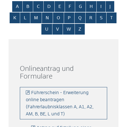
Alphabetisches Register überspringen
A
B
C
D
E
F
G
H
I
J
K
L
M
N
O
P
Q
R
S
T
U
V
W
Z
Onlineantrag und
Formulare
Führerschein - Erweiterung
online beantragen
(Fahrerlaubnisklassen A, A1, A2,
AM, B, BE, L und T)