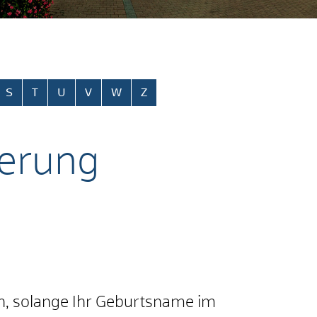
S
T
U
V
W
Z
derung
en, solange Ihr Geburtsname im