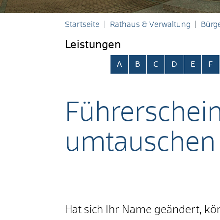
Startseite
Rathaus & Verwaltung
Bürge
Leistungen
Alphabetisches Register übersp
A
B
C
D
E
F
Führerschei
umtauschen
Hat sich Ihr Name geändert, kö