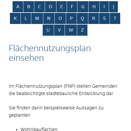
Alphabetisches Register überspringen
A
B
C
D
E
F
G
H
I
J
K
L
M
N
O
P
Q
R
S
T
U
V
W
Z
Flächennutzungsplan
einsehen
Im Flächennutzungsplan (FNP) stellen Gemeinden
die beabsichtigte städtebauliche Entwicklung dar.
Sie finden darin beispielsweise Aussagen zu
geplanten
Wohnbauflächen,