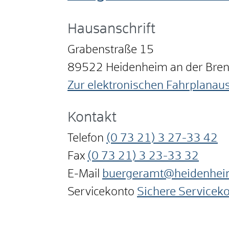
Hausanschrift
Grabenstraße 15
89522
Heidenheim an der Bre
Zur elektronischen Fahrplanau
Kontakt
Telefon
(0
73
21) 3
27-33
42
Fax
(0
73
21) 3
23-33
32
E-Mail
buergeramt@heidenhei
Servicekonto
Sichere Servicek