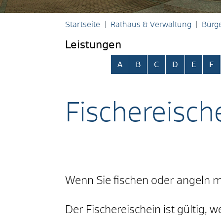
Startseite
Rathaus & Verwaltung
Bürge
Leistungen
Alphabetisches Register übersp
A
B
C
D
E
F
Fischereisch
Wenn Sie fischen oder angeln m
Der Fischereischein ist gültig,