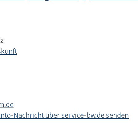
nz
skunft
m.de
onto-Nachricht über service-bw.de senden