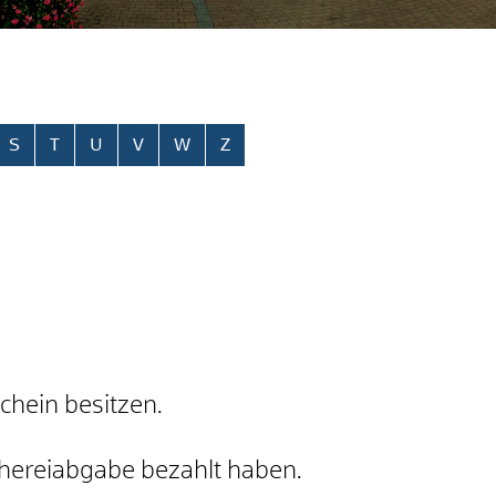
S
T
U
V
W
Z
chein besitzen.
schereiabgabe bezahlt haben.