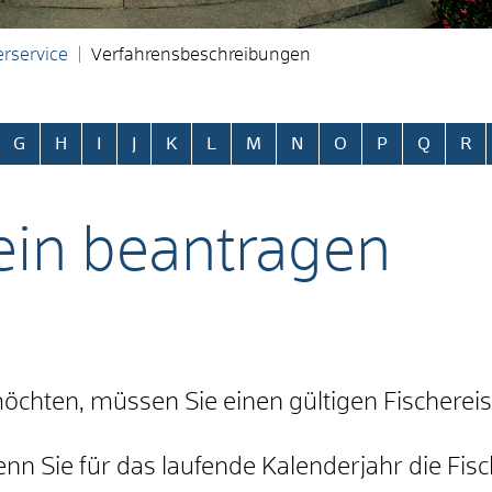
rservice
Verfahrensbeschreibungen
ringen
G
H
I
J
K
L
M
N
O
P
Q
R
ein beantragen
öchten, müssen Sie einen gültigen Fischereis
 wenn Sie für das laufende Kalenderjahr die Fi