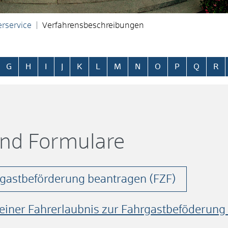
rservice
Verfahrensbeschreibungen
ringen
G
H
I
J
K
L
M
N
O
P
Q
R
und Formulare
rgastbeförderung beantragen (FZF)
 einer Fahrerlaubnis zur Fahrgastbeföderung