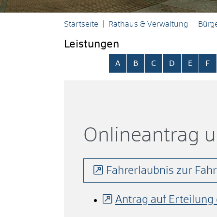
Startseite
Rathaus & Verwaltung
Bürge
Leistungen
Alphabetisches Register übersp
A
B
C
D
E
F
Onlineantrag 
Fahrerlaubnis zur Fah
Antrag auf Erteilung