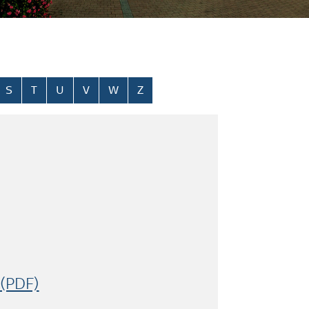
S
T
U
V
W
Z
 (PDF)