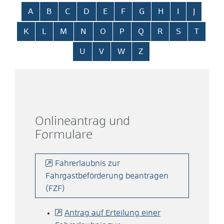
Alphabetisches Register überspringen
A
B
C
D
E
F
G
H
I
J
K
L
M
N
O
P
Q
R
S
T
U
V
W
Z
Onlineantrag und
Formulare
Fahrerlaubnis zur
Fahrgastbeförderung beantragen
(FZF)
Antrag auf Erteilung einer