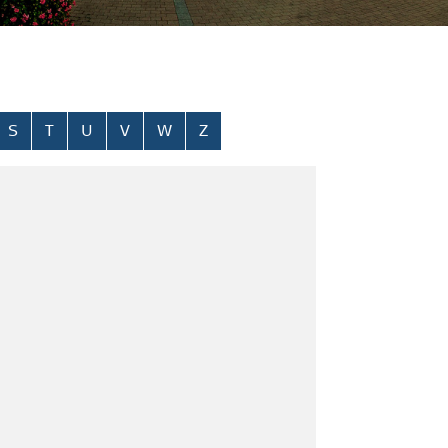
S
T
U
V
W
Z