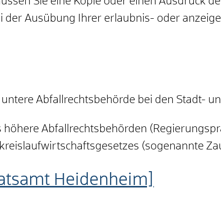
ssen Sie eine Kopie oder einen Ausdruck der
 der Ausübung Ihrer erlaubnis- oder anzeigepf
untere Abfallrechtsbehörde bei den Stadt- u
höhere Abfallrechtsbehörden (Regierungsprä
eislaufwirtschaftsgesetzes (sogenannte Zau
atsamt Heidenheim]