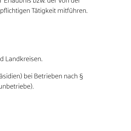
 Erlaubnis bzw. der von der
lichtigen Tätigkeit mitführen.
nd Landkreisen.
sidien) bei Betrieben nach §
nbetriebe).