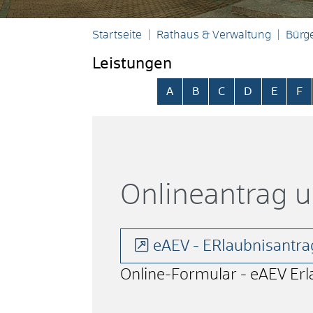
Startseite
Rathaus & Verwaltung
Bürge
Leistungen
Alphabetisches Register übersp
A
B
C
D
E
F
Onlineantrag 
eAEV - ERlaubnisantra
Online-Formular - eAEV Erl