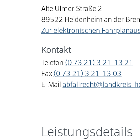
Alte Ulmer Straße 2
89522
Heidenheim an der Bre
Zur elektronischen Fahrplanau
Kontakt
Telefon
(0
73
21) 3
21-13
21
Fax
(0
73
21) 3
21-13
03
E-Mail
abfallrecht@landkreis-
Leistungsdetails