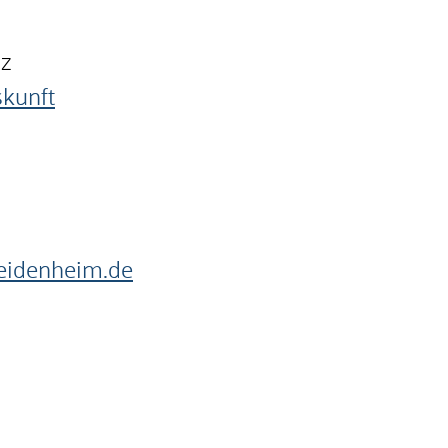
nz
skunft
heidenheim.de