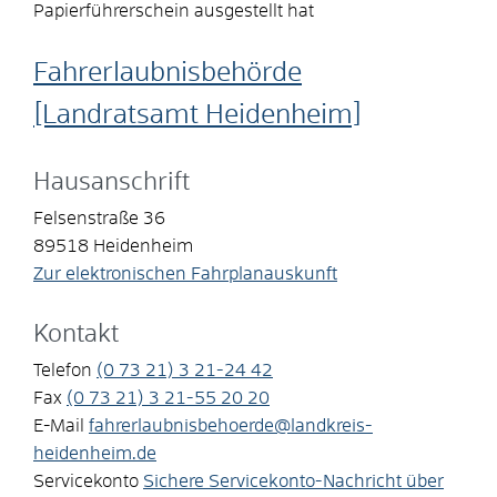
Papierführerschein ausgestellt hat
Fahrerlaubnisbehörde
[Landratsamt Heidenheim]
Hausanschrift
Felsenstraße 36
89518
Heidenheim
Zur elektronischen Fahrplanauskunft
Kontakt
Telefon
(0
73
21) 3
21-24
42
Fax
(0
73
21) 3
21-55
20
20
E-Mail
fahrerlaubnisbehoerde@landkreis-
heidenheim.de
Servicekonto
Sichere Servicekonto-Nachricht über