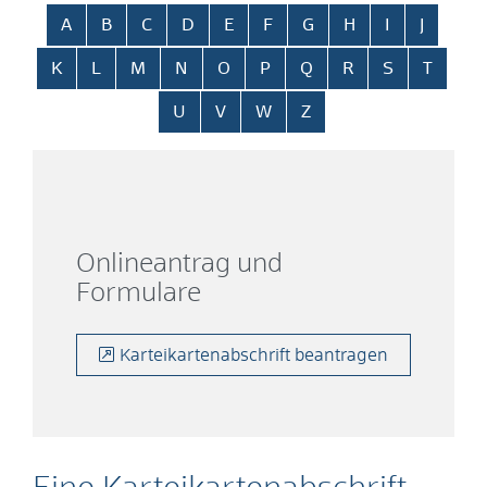
Alphabetisches Register überspringen
A
B
C
D
E
F
G
H
I
J
K
L
M
N
O
P
Q
R
S
T
U
V
W
Z
Onlineantrag und
Formulare
Karteikartenabschrift beantragen