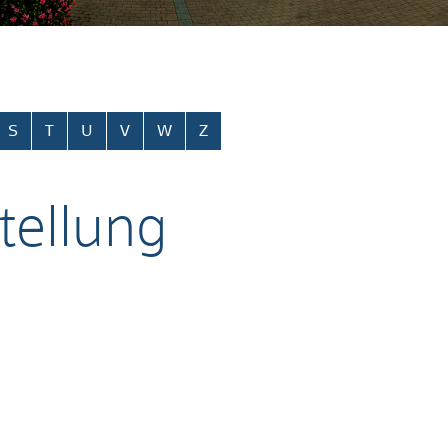
S
T
U
V
W
Z
tellung