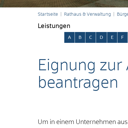
Startseite
Rathaus & Verwaltung
Bürge
Leistungen
Alphabetisches Register übersp
A
B
C
D
E
F
Eignung zur 
beantragen
Um in einem Unternehmen ausb