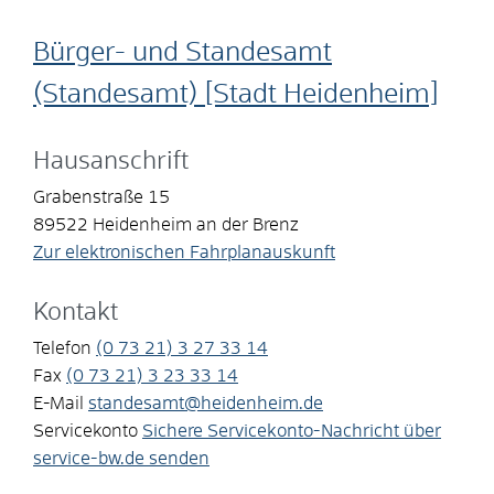
Bürger- und Standesamt
(Standesamt) [Stadt Heidenheim]
Hausanschrift
Grabenstraße 15
89522
Heidenheim an der Brenz
Zur elektronischen Fahrplanauskunft
Kontakt
Telefon
(0
73
21) 3
27
33
14
Fax
(0
73
21) 3
23
33
14
E-Mail
standesamt@heidenheim.de
Servicekonto
Sichere Servicekonto-Nachricht über
service-bw.de senden