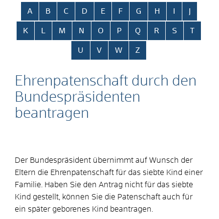
Alphabetisches Register überspringen
A
B
C
D
E
F
G
H
I
J
K
L
M
N
O
P
Q
R
S
T
U
V
W
Z
Ehrenpatenschaft durch den
Bundespräsidenten
beantragen
Der Bundespräsident übernimmt auf Wunsch der
Eltern die Ehrenpatenschaft für das siebte Kind einer
Familie.
Haben Sie den Antrag nicht für das siebte
Kind gestellt, können Sie die Patenschaft auch für
ein später geborenes Kind beantragen.