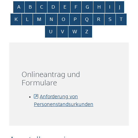
Alphabetisches Register überspringen
A
B
C
D
E
F
G
H
I
J
K
L
M
N
O
P
Q
R
S
T
U
V
W
Z
Onlineantrag und
Formulare
Anforderung von
Personenstandsurkunden