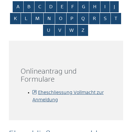
Alphabetisches Register überspringen
A
B
C
D
E
F
G
H
I
J
K
L
M
N
O
P
Q
R
S
T
U
V
W
Z
Onlineantrag und
Formulare
Eheschliessung Vollmacht zur
Anmeldung