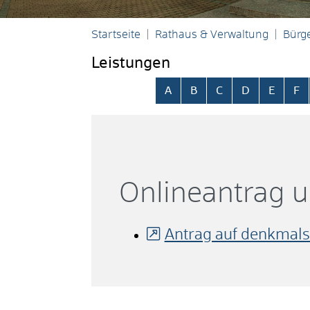
Startseite
Rathaus & Verwaltung
Bürge
Leistungen
Alphabetisches Register übersp
A
B
C
D
E
F
Onlineantrag 
Antrag auf denkmal