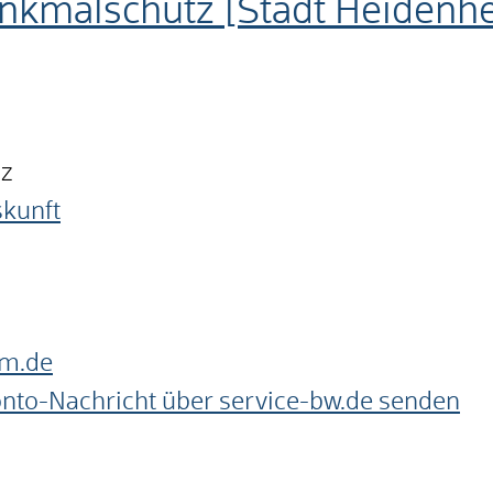
kmalschutz [Stadt Heidenh
nz
skunft
m.de
onto-Nachricht über service-bw.de senden