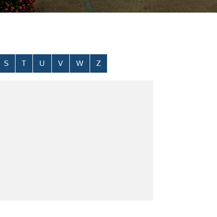
S
T
U
V
W
Z