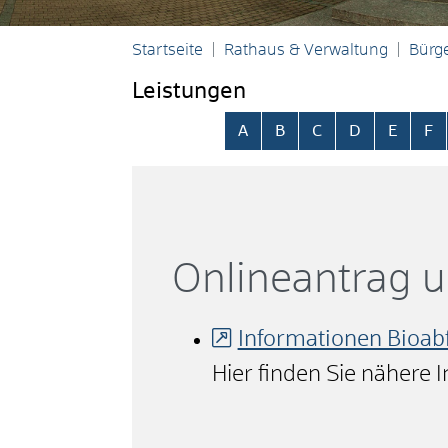
Startseite
Rathaus & Verwaltung
Bürge
Leistungen
Alphabetisches Register übersp
A
B
C
D
E
F
Onlineantrag 
Informationen Bioabf
Hier finden Sie nähere