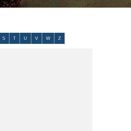
S
T
U
V
W
Z