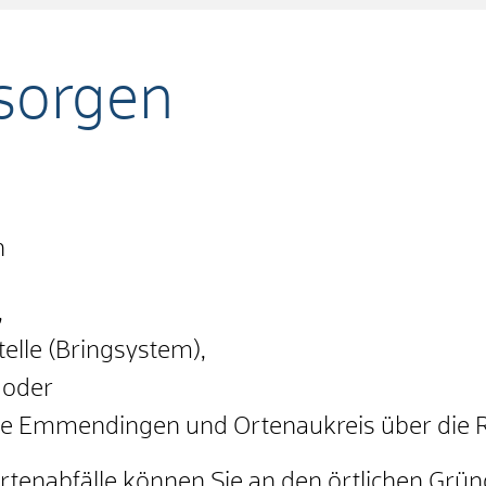
tsorgen
n
,
elle (Bringsystem),
 oder
ise Emmendingen und Ortenaukreis über die 
artenabfälle können Sie an den örtlichen Grü