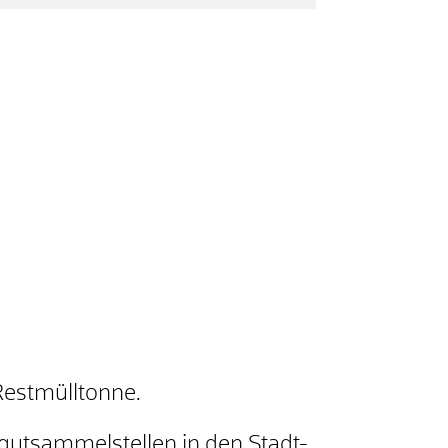
Restmülltonne.
ngutsammelstellen in den Stadt-