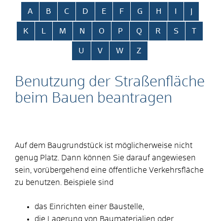
Alphabetisches Register überspringen
A
B
C
D
E
F
G
H
I
J
K
L
M
N
O
P
Q
R
S
T
U
V
W
Z
Benutzung der Straßenfläche
beim Bauen beantragen
Auf dem Baugrundstück ist möglicherweise nicht
genug Platz. Dann können Sie darauf angewiesen
sein, vorübergehend eine öffentliche Verkehrsfläche
zu benutzen. Beispiele sind
das Einrichten einer Baustelle,
die Lagerung von Baumaterialien oder