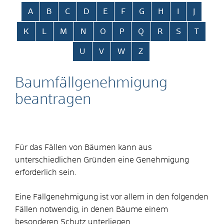
Alphabetisches Register überspringen
A
B
C
D
E
F
G
H
I
J
K
L
M
N
O
P
Q
R
S
T
U
V
W
Z
Baumfällgenehmigung
beantragen
Für das Fällen von Bäumen kann aus
unterschiedlichen Gründen eine Genehmigung
erforderlich sein.
Eine Fällgenehmigung ist vor allem in den folgenden
Fällen notwendig, in denen Bäume einem
besonderen Schutz unterliegen.