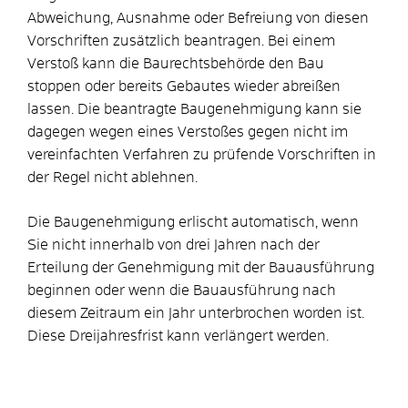
Abweichung, Au
s
nahme oder Befreiung von
diesen
Vorschriften zusätzlich beantragen. Bei einem
Verstoß kann die Baurechtsbehörde den Bau
stoppen oder bereits Gebautes wieder abreißen
lassen. Die beantragte Baug
e
nehmigung kann sie
dagegen wegen eines Ve
r
stoßes gegen nicht im
vereinfachten Verfahren zu prüfende Vo
r
schriften in
der Regel nicht ablehnen.
Die Baugenehmigung erlischt
automatisch
, wenn
Sie nicht inne
r
halb von drei Jahren nach der
Erteilung der Genehmigung mit der Bauausführung
beginnen oder wenn die Bauausführung nach
di
e
sem Zeitraum ein Jahr unterbrochen worden ist.
Die
se
Dreijahre
s
frist
kann verlängert werden.