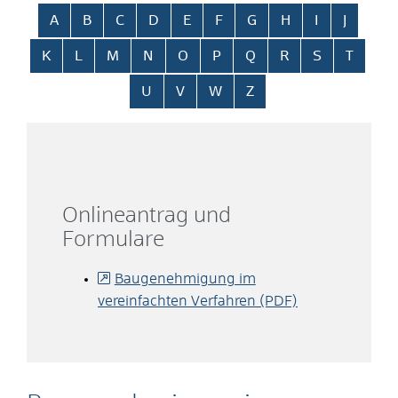
Alphabetisches Register überspringen
A
B
C
D
E
F
G
H
I
J
K
L
M
N
O
P
Q
R
S
T
U
V
W
Z
Onlineantrag und
Formulare
Baugenehmigung im
vereinfachten Verfahren (PDF)