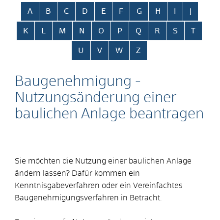
Alphabetisches Register überspringen
A
B
C
D
E
F
G
H
I
J
K
L
M
N
O
P
Q
R
S
T
U
V
W
Z
Baugenehmigung -
Nutzungsänderung einer
baulichen Anlage beantragen
Sie möchten die Nutzung einer baulichen Anlage
ändern lassen? Dafür kommen ein
Kenntnisgabeverfahren oder ein Vereinfachtes
Baugenehmigungsverfahren in Betracht.