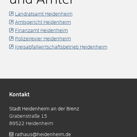
Landratsamt Heidenheim
Amtsgericht Heidenheim
Finanzamt Heidenheim
Polizeirevier Heidenheim
Kreisabfallwirtschaftsbetrieb Heidenheim
Kontakt
Stadt Heidenheim an der Brenz
Grabenstraße 15
89522
Heidenheim
rathaus@heidenheim.de