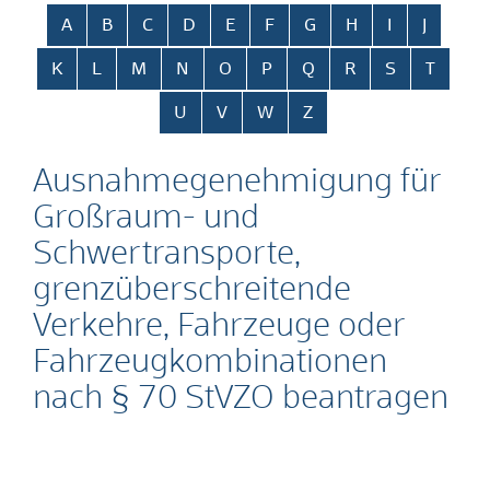
Alphabetisches Register überspringen
A
B
C
D
E
F
G
H
I
J
K
L
M
N
O
P
Q
R
S
T
U
V
W
Z
Ausnahmegenehmigung für
Großraum- und
Schwertransporte,
grenzüberschreitende
Verkehre, Fahrzeuge oder
Fahrzeugkombinationen
nach § 70 StVZO beantragen